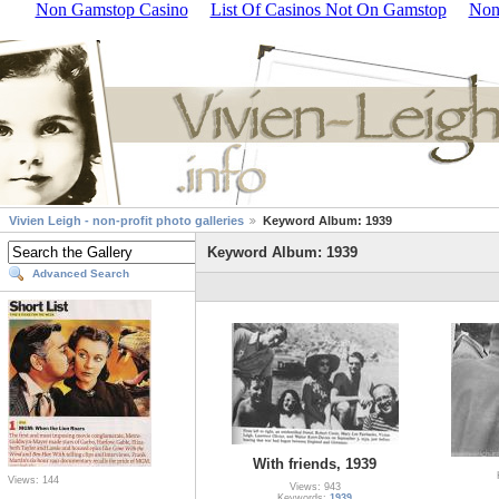
Non Gamstop Casino
List Of Casinos Not On Gamstop
Non
Vivien Leigh - non-profit photo galleries
Keyword Album: 1939
Keyword Album: 1939
Advanced Search
With friends, 1939
Views: 144
Views: 943
Keywords:
1939