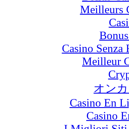
Meilleurs 
Casi
Bonus
Casino Senza 
Meilleur 
Cryp
オンカ
Casino En Li
Casino E
I Migliori Si