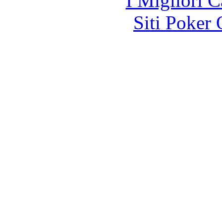
I Migliori
Siti Poker 