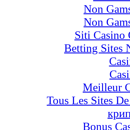
Non Gams
Non Gams
Siti Casino
Betting Sites
Casi
Casi
Meilleur 
Tous Les Sites De
крип
Bonus Cas