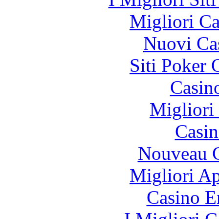
Migliori 
Nuovi Ca
Siti Poker
Casin
Migliori
Casin
Nouveau C
Migliori A
Casino E