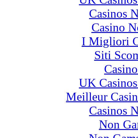
Casinos 
Casino N
I Migliori
Siti Sco
Casino
UK Casinos
Meilleur Casi
Casinos 
Non Ga