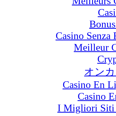
Meilleurs 
Casi
Bonus
Casino Senza 
Meilleur 
Cryp
オンカ
Casino En Li
Casino E
I Migliori Si