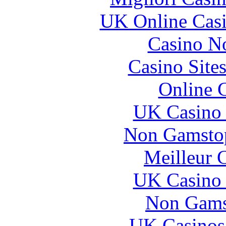
UK Online Cas
Casino N
Casino Site
Online 
UK Casino
Non Gamstop
Meilleur 
UK Casino
Non Gams
UK Casinos