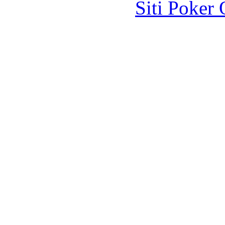
Siti Poker 