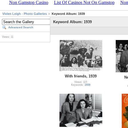
Non Gamstop Casino
List Of Casinos Not On Gamstop
Non
Vivien Leigh - Photo Galleries
Keyword Album: 1939
Keyword Album: 1939
Advanced Search
Views: 11
With friends, 1939
N
Views: 115
Keywords:
1939