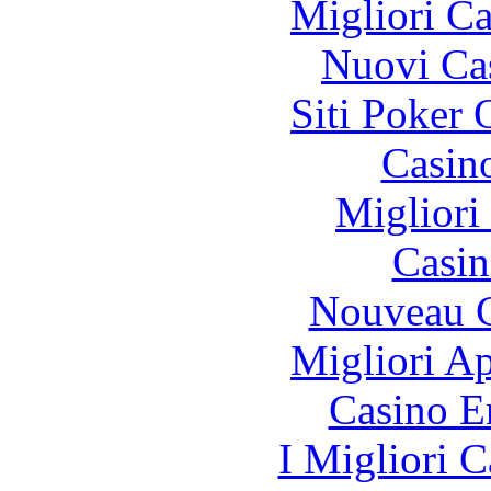
Migliori 
Nuovi Ca
Siti Poker
Casin
Migliori
Casin
Nouveau C
Migliori A
Casino E
I Migliori