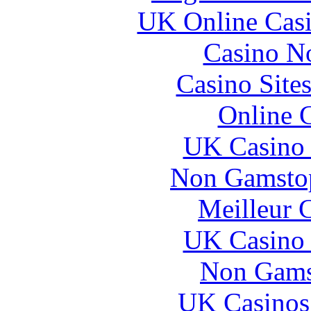
UK Online Cas
Casino N
Casino Site
Online 
UK Casino
Non Gamstop
Meilleur 
UK Casino
Non Gams
UK Casinos