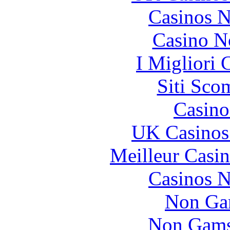
Casinos 
Casino N
I Migliori
Siti Sco
Casino
UK Casinos
Meilleur Casi
Casinos 
Non Ga
Non Gams