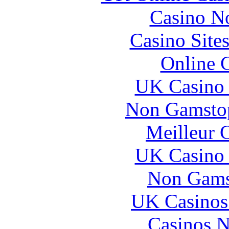
Casino N
Casino Site
Online 
UK Casino
Non Gamstop
Meilleur 
UK Casino
Non Gams
UK Casinos
Casinos 