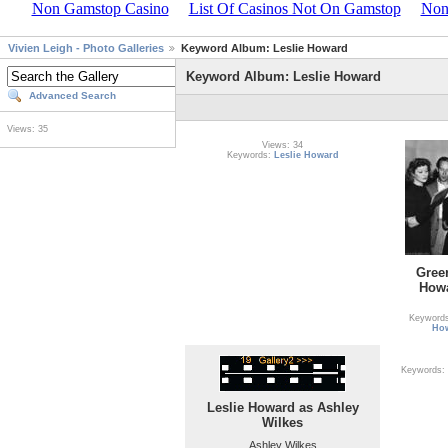
Non Gamstop Casino
List Of Casinos Not On Gamstop
Non
Vivien Leigh - Photo Galleries
Keyword Album: Leslie Howard
Keyword Album: Leslie Howard
Advanced Search
Views: 35
Views: 34
Keywords:
Leslie Howard
Greer
Howa
Keyword
Ho
Keywords:
Leslie Howard as Ashley
Wilkes
Ashley Wilkes