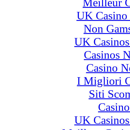
Meilleur 
UK Casino
Non Gams
UK Casinos
Casinos 
Casino N
I Migliori
Siti Sco
Casino
UK Casinos