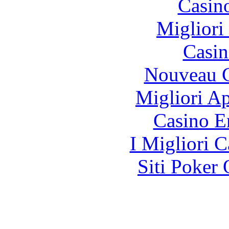
Casin
Migliori
Casin
Nouveau C
Migliori A
Casino E
I Migliori
Siti Poker 