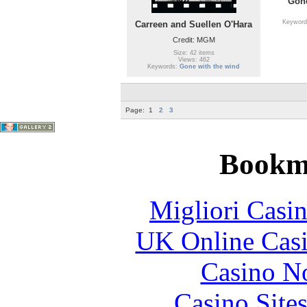
Gone
Keywor
Carreen and Suellen O'Hara
Credit: MGM
Size: 42 items
Views: 462
Keywords:
Gone with the wind
Page:
1
2
3
Bookm
Migliori Casi
UK Online Cas
Casino N
Casino Site