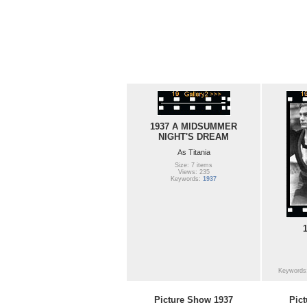
1937 A MIDSUMMER
NIGHT'S DREAM
As Titania
Size: 7 items
Views: 235
Keywords:
1937
Keywords
Picture Show 1937
Pic