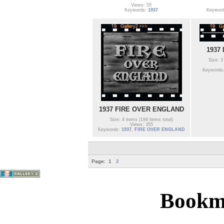
Views: 55
Keywords:
1937
Keywor
1937
Size: 3
Keywords
1937 FIRE OVER ENGLAND
Size: 4 items (194 items total)
Views: 355
Keywords:
1937
,
FIRE OVER ENGLAND
Page:
1
2
Bookm