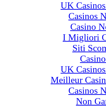
UK Casinos
Casinos 
Casino N
I Migliori
Siti Sco
Casino
UK Casinos
Meilleur Casi
Casinos 
Non Ga