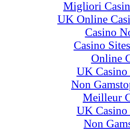
Migliori Casi
UK Online Cas
Casino N
Casino Site
Online 
UK Casino
Non Gamstop
Meilleur 
UK Casino
Non Gams