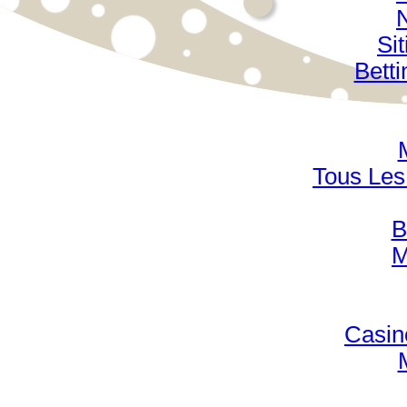
Si
Bett
Tous Les 
B
M
Casin