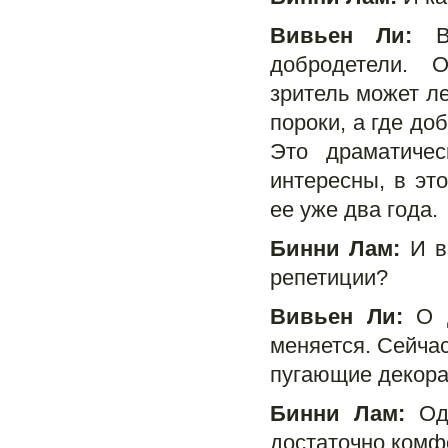
Вивьен Ли:
В 
добродетели. 
зритель может ле
пороки, а где до
Это драматичес
интересны, в эт
ее уже два года.
Бинни Лам:
И в
репетиции?
Вивьен Ли:
О д
меняется. Сейчас
пугающие декорац
Бинни Лам:
Одн
достаточно комфо