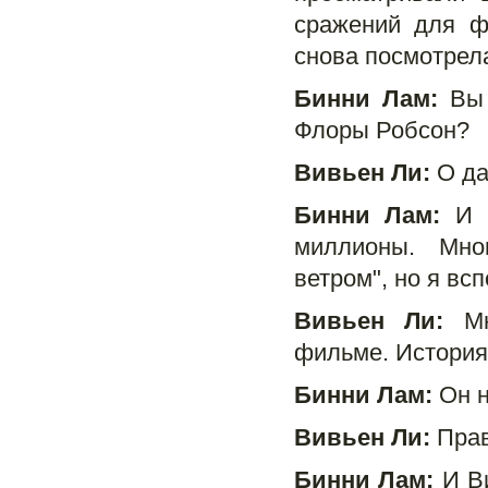
сражений для ф
снова посмотрел
Бинни Лам:
Вы 
Флоры Робсон?
Вивьен Ли:
О да
Бинни Лам:
И к
миллионы. Мно
ветром", но я вс
Вивьен Ли:
Мне
фильме. История
Бинни Лам:
Он н
Вивьен Ли:
Прав
Бинни Лам:
И Ви