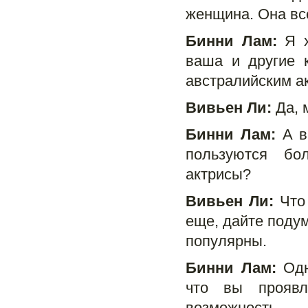
женщина. Она вс
Бинни Лам:
Я х
ваша и другие 
австралийским а
Вивьен Ли:
Да, 
Бинни Лам:
А ва
пользуются бо
актрисы?
Вивьен Ли:
Что 
еще, дайте подум
популярны.
Бинни Лам:
Одн
что вы проявл
возможность.