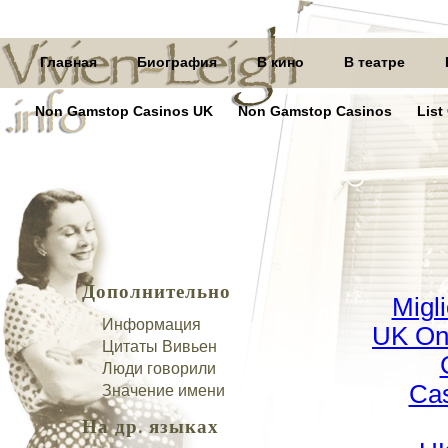
Главная
Биография
В кино
В театре
Non Gamstop Casinos UK
Non Gamstop Casinos
List
Дополнительно
Migl
Информация
UK On
Цитаты Вивьен
Люди говорили
Cas
Значение имени
На др. языках