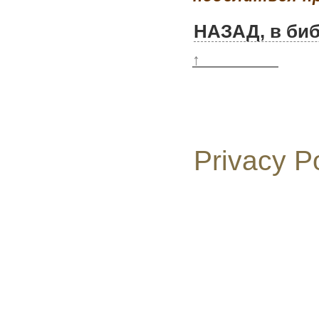
НАЗАД, в биб
↑
Privacy P