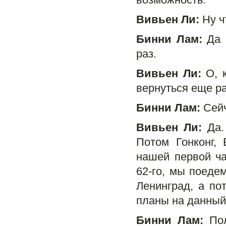
Вивьен Ли:
Ну ч
Бинни Лам:
Да 
раз.
Вивьен Ли:
О, к
вернуться еще ра
Бинни Лам:
Сейч
Вивьен Ли:
Да.
Потом Гонконг, 
нашей первой ча
62-го, мы
поедем
Ленинград, a п
планы на данный
Бинни Лам:
Пол