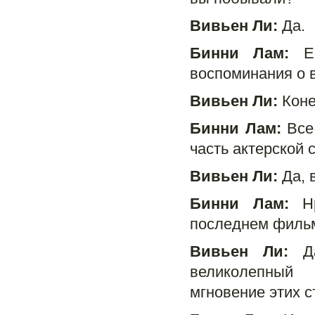
Вивьен Ли:
Да.
Бинни Лам:
Ес
воспоминания о 
Вивьен Ли:
Коне
Бинни Лам:
Все 
часть актерской 
Вивьен Ли:
Да, 
Бинни Лам:
Нр
последнем филь
Вивьен Ли:
Да
великолепный
мгновение этих 