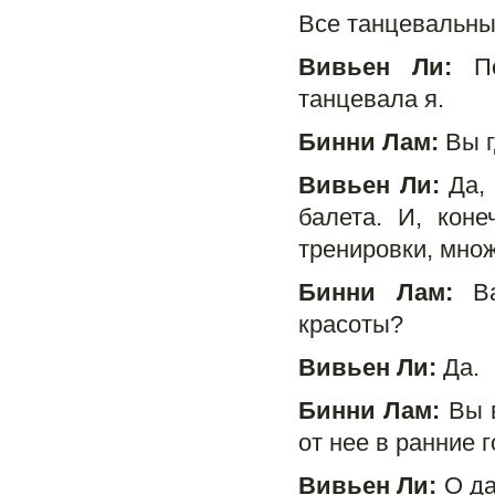
Все танцевальны
Вивьен Ли:
По
танцевала я.
Бинни Лам:
Вы г
Вивьен Ли:
Да, 
балета. И, кон
тренировки, множ
Бинни Лам:
Ва
красоты?
Вивьен Ли:
Да.
Бинни Лам:
Вы в
от нее в ранние 
Вивьен Ли:
О да