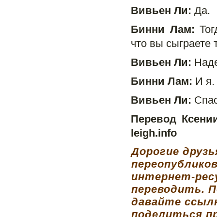
Вивьен Ли:
Да.
Бинни Лам:
Тогд
что вы сыграете т
Вивьен Ли:
Наде
Бинни Лам:
И я.
Вивьен Ли:
Спас
Перевод Ксении
leigh.info
Дорогие друзь
переопублико
интернет-рес
переводить. П
давайте ссыл
поделиться п