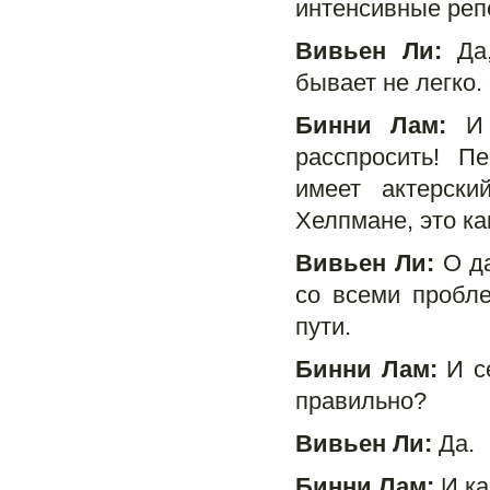
интенсивные реп
Вивьен Ли:
Да,
бывает не легко.
Бинни Лам:
И 
расспросить! П
имеет актерски
Хелпмане, это ка
Вивьен Ли:
О да
со всеми пробле
пути.
Бинни Лам:
И се
правильно?
Вивьен Ли:
Да.
Бинни Лам:
И ка