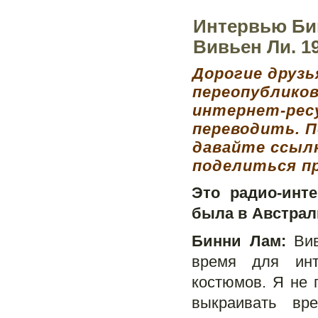
Интервью Бин
Вивьен Ли. 1
Дорогие друзь
переопублико
интернет-рес
переводить. П
давайте ссылк
поделиться п
Это радио-инт
была в Австрал
Бинни Лам:
Вив
время для ин
костюмов. Я не 
выкраивать вр