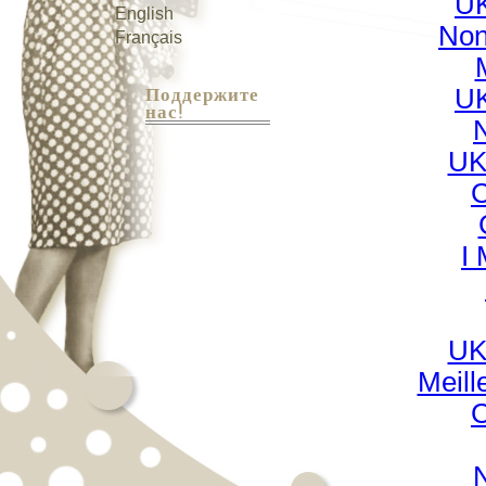
UK
English
Non
Français
Поддержите
UK
нас!
UK
C
I
UK
Meill
C