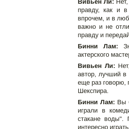
Вивьен Ли:
Нет,
правду, как и в
впрочем, и в люб
важно и не отли
правду и передай
Бинни Лам:
Зн
актерского масте
Вивьен Ли:
Нет,
автор, лучший в 
еще раз говорю, 
Шекспира.
Бинни Лам:
Вы б
играли в комед
стакане воды".
интересно играть