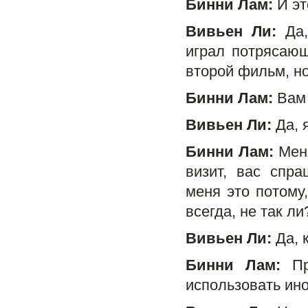
Бинни Лам:
И эт
Вивьен Ли:
Да,
играл потрясающ
второй фильм, но
Бинни Лам:
Вам 
Вивьен Ли:
Да, 
Бинни Лам:
Меня
визит, вас спр
меня это потому,
всегда, не так ли
Вивьен Ли:
Да, 
Бинни Лам:
При
использовать ино