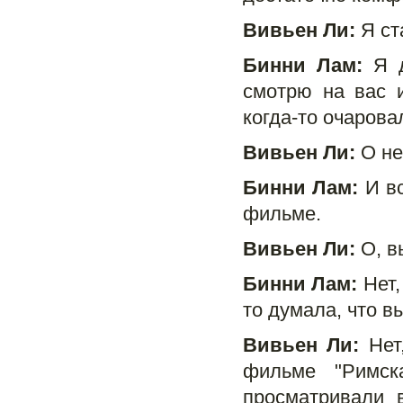
Вивьен Ли:
Я ст
Бинни Лам:
Я д
смотрю на вас 
когда-то очарова
Вивьен Ли:
О не
Бинни Лам:
И вс
фильме.
Вивьен Ли:
О, в
Бинни Лам:
Нет,
то думала, что в
Вивьен Ли:
Нет,
фильме "Римск
просматривали 