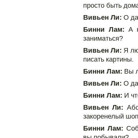
просто быть дом
Вивьен Ли:
О да
Бинни Лам:
А к
заниматься?
Вивьен Ли:
Я лю
писать картины.
Бинни Лам:
Вы л
Вивьен Ли:
О да
Бинни Лам:
И чт
Вивьен Ли:
Абсо
закоренелый шоп
Бинни Лам:
Соби
вы побывали?