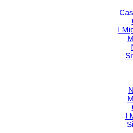
Cas
I Mi
M
Si
N
M
I 
S