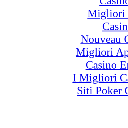
Casin
Migliori
Casin
Nouveau C
Migliori A
Casino E
I Migliori
Siti Poker 