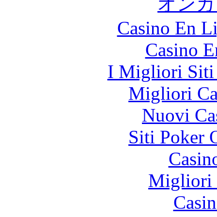
オンカ
Casino En Li
Casino E
I Migliori Si
Migliori 
Nuovi Ca
Siti Poker
Casin
Migliori
Casin