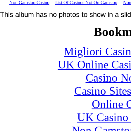
Non Gamstop Casino
List Of Casinos Not On Gamstop
Non
This album has no photos to show in a sl
Bookm
Migliori Casi
UK Online Cas
Casino N
Casino Site
Online 
UK Casino
Non Gamstop