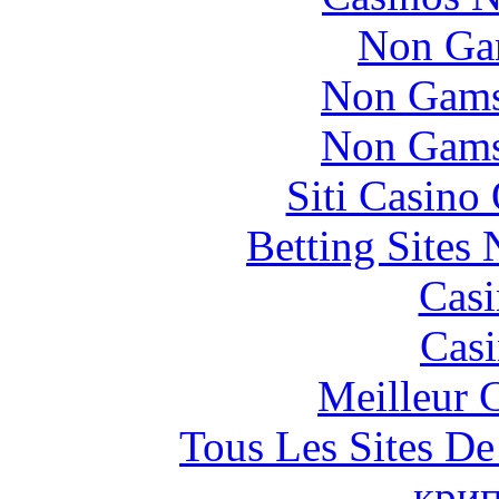
Non Ga
Non Gams
Non Gams
Siti Casino
Betting Sites
Casi
Casi
Meilleur 
Tous Les Sites De
крип