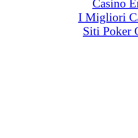
Casino E
I Migliori
Siti Poker 