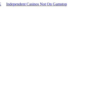
K
Independent Casinos Not On Gamstop