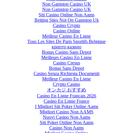
Non Gamstop Casino UK
Non Gamstop Casino UK
Siti Casino Online Non Aams
Betting Sites Not On Gamstop Uk
Casino Crypto
Casino Online
Meilleur Casino En Ligne
Tous Les Sites De Paris Sportifs Belgique
крипто казино
Bonus Casino Sans Depot
Meilleurs Casino En Ligne
Casino Cresus
Bonus Sans Depot
Casino Senza Richiesta Documenti
Meilleur Casino En Ligne
Crypto Casino
オンカジ おすすめ
Casino En Ligne Français 2026
Casino En Ligne France
I Migliori Siti Poker Online Aams
Migliori Casino Non AAMS
Nuovi Casino Non Aams
Siti Poker Online Non Aams
Casino Non Aams