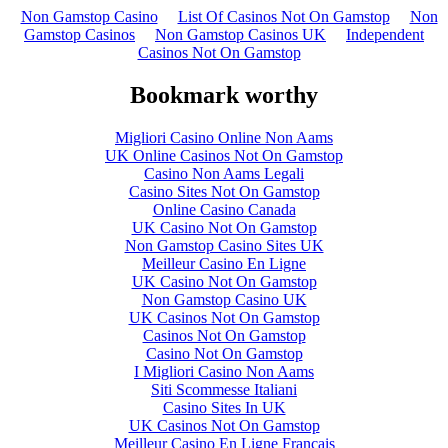
Non Gamstop Casino
List Of Casinos Not On Gamstop
Non
Gamstop Casinos
Non Gamstop Casinos UK
Independent
Casinos Not On Gamstop
Bookmark worthy
Migliori Casino Online Non Aams
UK Online Casinos Not On Gamstop
Casino Non Aams Legali
Casino Sites Not On Gamstop
Online Casino Canada
UK Casino Not On Gamstop
Non Gamstop Casino Sites UK
Meilleur Casino En Ligne
UK Casino Not On Gamstop
Non Gamstop Casino UK
UK Casinos Not On Gamstop
Casinos Not On Gamstop
Casino Not On Gamstop
I Migliori Casino Non Aams
Siti Scommesse Italiani
Casino Sites In UK
UK Casinos Not On Gamstop
Meilleur Casino En Ligne Français