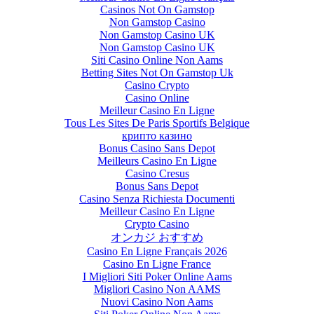
Casinos Not On Gamstop
Non Gamstop Casino
Non Gamstop Casino UK
Non Gamstop Casino UK
Siti Casino Online Non Aams
Betting Sites Not On Gamstop Uk
Casino Crypto
Casino Online
Meilleur Casino En Ligne
Tous Les Sites De Paris Sportifs Belgique
крипто казино
Bonus Casino Sans Depot
Meilleurs Casino En Ligne
Casino Cresus
Bonus Sans Depot
Casino Senza Richiesta Documenti
Meilleur Casino En Ligne
Crypto Casino
オンカジ おすすめ
Casino En Ligne Français 2026
Casino En Ligne France
I Migliori Siti Poker Online Aams
Migliori Casino Non AAMS
Nuovi Casino Non Aams