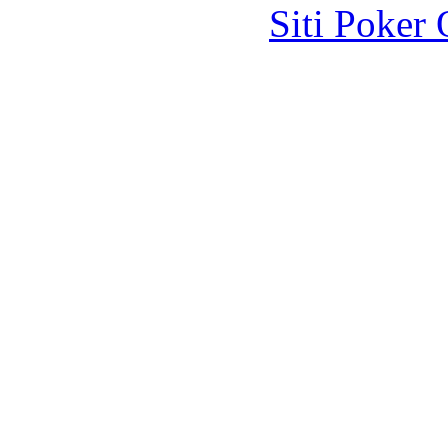
Siti Poker 