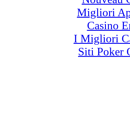
Migliori A
Casino E
I Migliori
Siti Poker 