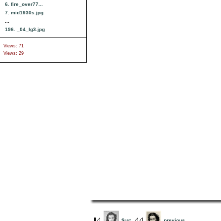
6. fire_over77...
7. mid1930s.jpg
...
196. _04_lg3.jpg
Views: 71
Views: 29
first
previous