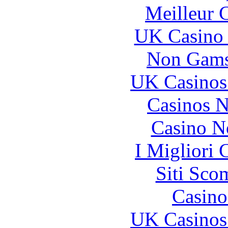
Meilleur 
UK Casino
Non Gams
UK Casinos
Casinos 
Casino N
I Migliori
Siti Sco
Casino
UK Casinos