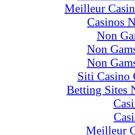
Meilleur Casi
Casinos 
Non Ga
Non Gams
Non Gams
Siti Casino
Betting Sites
Casi
Casi
Meilleur 