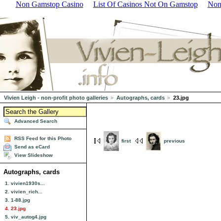
Non Gamstop Casino
List Of Casinos Not On Gamstop
Non
Vivien Leigh - non-profit photo galleries
Autographs, cards
23.jpg
Advanced Search
RSS Feed for this Photo
first
previous
Send as eCard
View Slideshow
Autographs, cards
1. vivien1930s...
2. vivien_rich...
3. 1-88.jpg
4. 23.jpg
5. viv_autog4.jpg