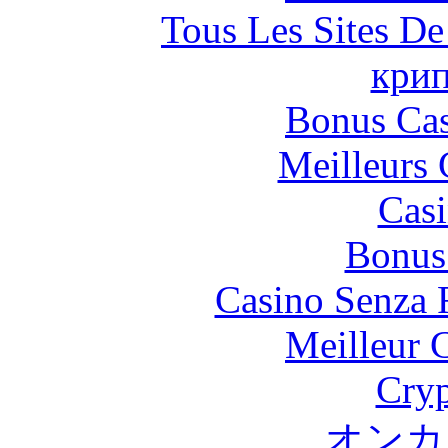
Tous Les Sites De
крип
Bonus Cas
Meilleurs 
Casi
Bonus
Casino Senza 
Meilleur 
Cryp
オンカ