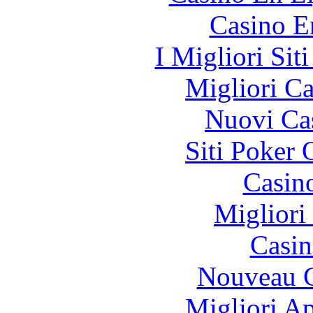
Casino E
I Migliori Si
Migliori 
Nuovi Ca
Siti Poker
Casin
Migliori
Casin
Nouveau C
Migliori A