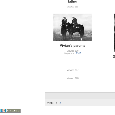
father
Views: 113
Vivian's parents
Views: 236
Keywords:
1913
G
Views: 297
Views: 278
Page:
1
2