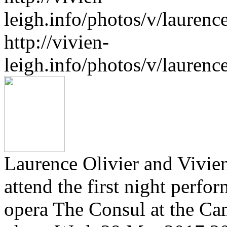
leigh.info/photos/v/laurenc
http://vivien-
leigh.info/photos/v/laurenc
Laurence Olivier and Vivie
attend the first night perf
opera The Consul at the C