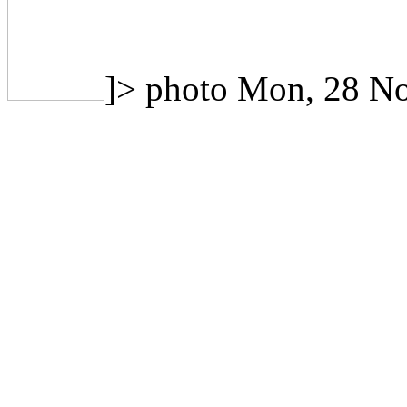
]>
photo
Mon, 28 No