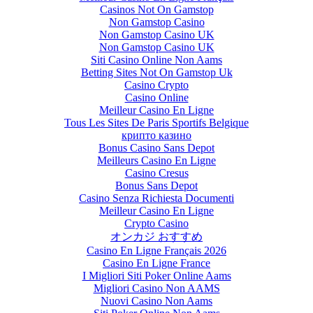
Casinos Not On Gamstop
Non Gamstop Casino
Non Gamstop Casino UK
Non Gamstop Casino UK
Siti Casino Online Non Aams
Betting Sites Not On Gamstop Uk
Casino Crypto
Casino Online
Meilleur Casino En Ligne
Tous Les Sites De Paris Sportifs Belgique
крипто казино
Bonus Casino Sans Depot
Meilleurs Casino En Ligne
Casino Cresus
Bonus Sans Depot
Casino Senza Richiesta Documenti
Meilleur Casino En Ligne
Crypto Casino
オンカジ おすすめ
Casino En Ligne Français 2026
Casino En Ligne France
I Migliori Siti Poker Online Aams
Migliori Casino Non AAMS
Nuovi Casino Non Aams