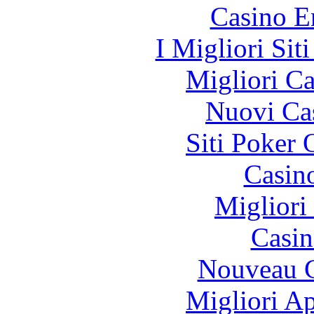
Casino E
I Migliori Si
Migliori 
Nuovi Ca
Siti Poker
Casin
Migliori
Casin
Nouveau C
Migliori A