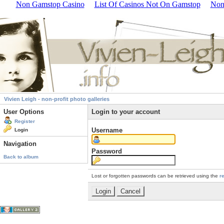
Non Gamstop Casino
List Of Casinos Not On Gamstop
Non
Vivien Leigh - non-profit photo galleries
User Options
Login to your account
Register
Username
Login
Navigation
Password
Back to album
Lost or forgotten passwords can be retrieved using the
r