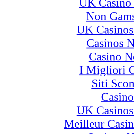
UK Casino
Non Gams
UK Casinos
Casinos 
Casino N
I Migliori
Siti Sco
Casino
UK Casinos
Meilleur Casi