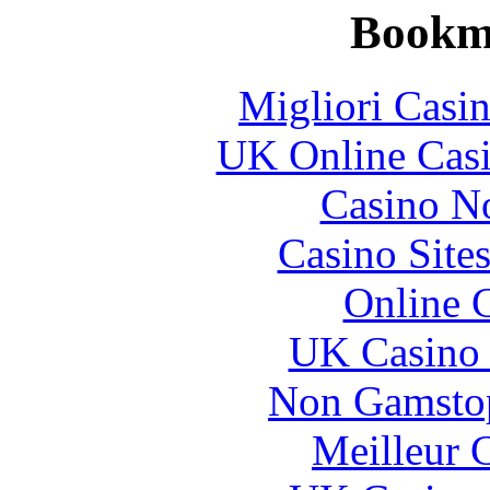
Bookm
Migliori Casi
UK Online Cas
Casino N
Casino Site
Online 
UK Casino
Non Gamstop
Meilleur 