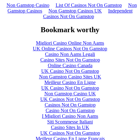
Non Gamstop Casino
List Of Casinos Not On Gamstop
Non
Gamstop Casinos
Non Gamstop Casinos UK
Independent
Casinos Not On Gamstop
Bookmark worthy
Migliori Casino Online Non Aams
UK Online Casinos Not On Gamstop
Casino Non Aams Legali
Casino Sites Not On Gamstop
Online Casino Canada
UK Casino Not On Gamstop
Non Gamstop Casino Sites UK
Meilleur Casino En Ligne
UK Casino Not On Gamstop
Non Gamstop Casino UK
UK Casinos Not On Gamstop
Casinos Not On Gamstop
Casino Not On Gamstop
I Migliori Casino Non Aams
Siti Scommesse Italiani
Casino Sites In UK
UK Casinos Not On Gamstop
Meilleur Casino En Ligne Français