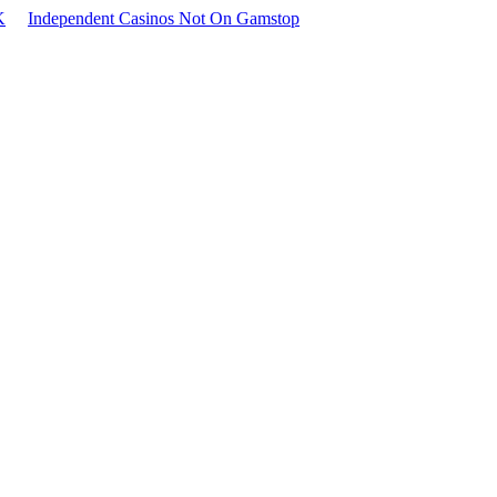
K
Independent Casinos Not On Gamstop