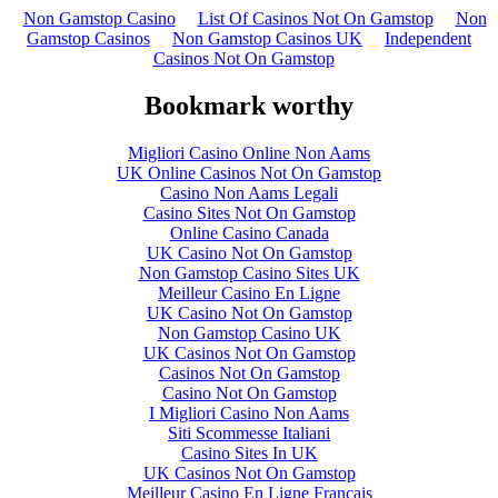
Non Gamstop Casino
List Of Casinos Not On Gamstop
Non
Gamstop Casinos
Non Gamstop Casinos UK
Independent
Casinos Not On Gamstop
Bookmark worthy
Migliori Casino Online Non Aams
UK Online Casinos Not On Gamstop
Casino Non Aams Legali
Casino Sites Not On Gamstop
Online Casino Canada
UK Casino Not On Gamstop
Non Gamstop Casino Sites UK
Meilleur Casino En Ligne
UK Casino Not On Gamstop
Non Gamstop Casino UK
UK Casinos Not On Gamstop
Casinos Not On Gamstop
Casino Not On Gamstop
I Migliori Casino Non Aams
Siti Scommesse Italiani
Casino Sites In UK
UK Casinos Not On Gamstop
Meilleur Casino En Ligne Français