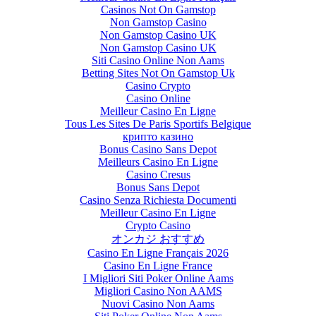
Casinos Not On Gamstop
Non Gamstop Casino
Non Gamstop Casino UK
Non Gamstop Casino UK
Siti Casino Online Non Aams
Betting Sites Not On Gamstop Uk
Casino Crypto
Casino Online
Meilleur Casino En Ligne
Tous Les Sites De Paris Sportifs Belgique
крипто казино
Bonus Casino Sans Depot
Meilleurs Casino En Ligne
Casino Cresus
Bonus Sans Depot
Casino Senza Richiesta Documenti
Meilleur Casino En Ligne
Crypto Casino
オンカジ おすすめ
Casino En Ligne Français 2026
Casino En Ligne France
I Migliori Siti Poker Online Aams
Migliori Casino Non AAMS
Nuovi Casino Non Aams