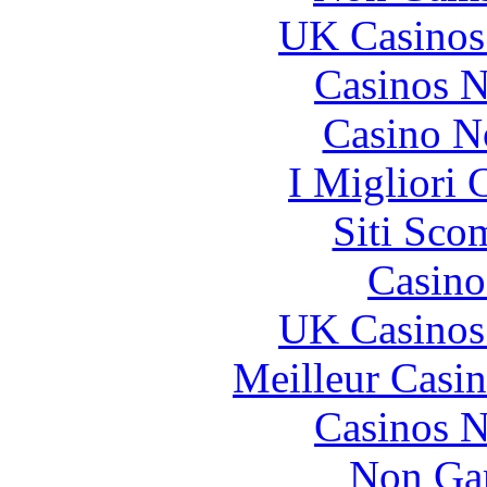
UK Casinos
Casinos 
Casino N
I Migliori
Siti Sco
Casino
UK Casinos
Meilleur Casi
Casinos 
Non Ga