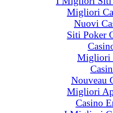
I Migliori Si
Migliori 
Nuovi Ca
Siti Poker
Casin
Migliori
Casin
Nouveau C
Migliori A
Casino E