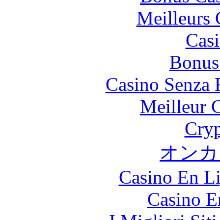
Meilleurs 
Casi
Bonus
Casino Senza 
Meilleur 
Cryp
オンカ
Casino En Li
Casino E