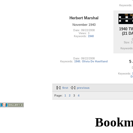
Keywords
Herbert Marshal
November 1940
1940 
Date: 09/22/2008
(21 
Views: 3
Keywords:
1940
D
Size: 3
Keywords
Date: 09/22/2008
5 
Keywords:
1940
,
Olivia De Havilland
D
Keywords:
D
first
previous
Page:
1
2
3
4
Bookm