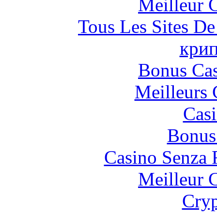
Meilleur 
Tous Les Sites De
крип
Bonus Cas
Meilleurs 
Casi
Bonus
Casino Senza 
Meilleur 
Cryp