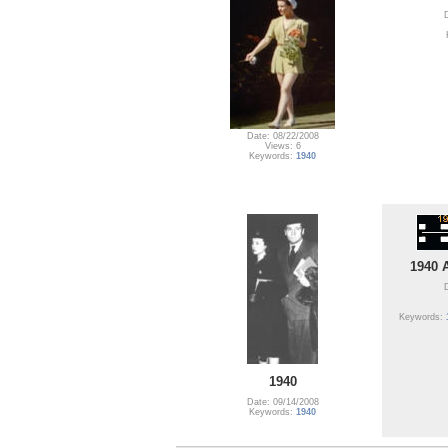
D
Date: 08/22/2008
Views: 6
Keywords:
1940
1940 
D
Keywords:
1940
Date: 09/14/2008
Keywords:
1940